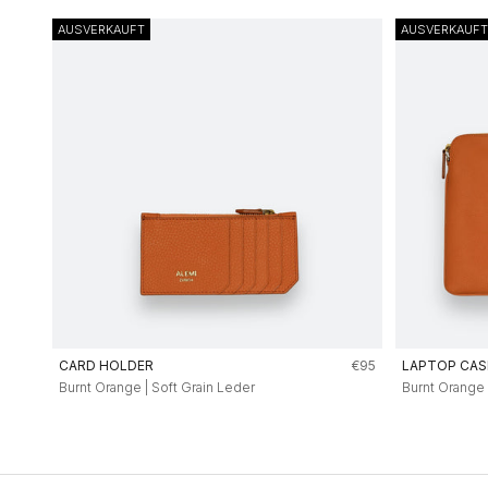
AUSVERKAUFT
AUSVERKAUFT
Angebot
CARD HOLDER
€95
LAPTOP CAS
Burnt Orange | Soft Grain Leder
Burnt Orange 