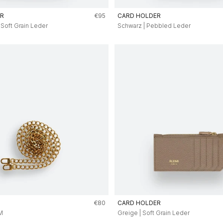
Angebot
ER
€95
CARD HOLDER
 Soft Grain Leder
Schwarz | Pebbled Leder
Angebot
€80
CARD HOLDER
M
Greige | Soft Grain Leder