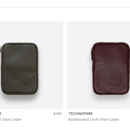
Angebot
K
€145
TECHNOPARK
ft Grain Leder
Bordeauxrot | Soft Grain Leder