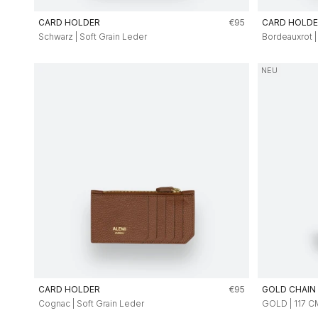
Angebot
CARD HOLDER
€95
CARD HOLD
Schwarz | Soft Grain Leder
Bordeauxrot |
NEU
Angebot
CARD HOLDER
€95
GOLD CHAIN
Cognac | Soft Grain Leder
GOLD | 117 C