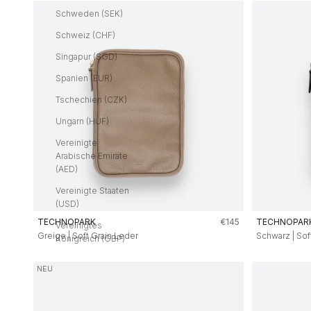
Schweden (SEK)
Schweiz (CHF)
Singapur (SGD)
Spanien (EUR)
Tschechien (CZK)
Ungarn (HUF)
Vereinigte
Arabische Emirate
(AED)
Vereinigte Staaten
(USD)
Angebot
TECHNOPARK
€145
TECHNOPAR
Vereinigtes
Greige | Soft Grain Leder
Schwarz | Sof
Königreich (GBP)
NEU