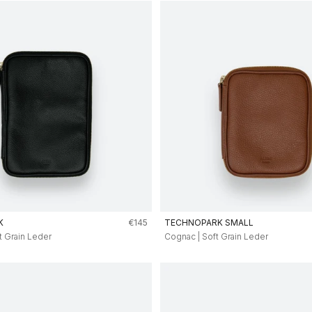
Angebot
K
€145
TECHNOPARK SMALL
t Grain Leder
Cognac | Soft Grain Leder