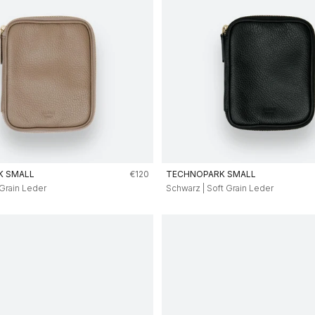
Angebot
K SMALL
€120
TECHNOPARK SMALL
 Grain Leder
Schwarz | Soft Grain Leder