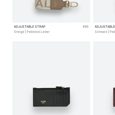
Angebot
ADJUSTABLE STRAP
€95
ADJUSTABLE
Greige | Pebbled Leder
Schwarz | Pe