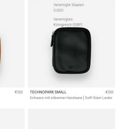
Vereinigte Staaten
(USD)
Vereinigtes
Königreich (GBP)
Angebot
Angebot
€120
TECHNOPARK SMALL
€120
Schwarz mit silberner Hardware | Soft Grain Leder