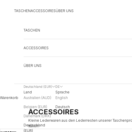
Zum Inhalt springen
TASCHEN
ACCESSOIRES
ÜBER UNS
TASCHEN
ACCESSOIRES
ÜBER UNS
Deutschland (EUR)
DE
Land
Sprache
Australien (AUD)
English
Warenkorb
Belgien (EUR)
Deutsch
ACCESSOIRES
Dänemark (DKK)
Kleine Lederwaren aus den Lederresten unserer Taschenprod
Deutschland
Italien.
(EUR)