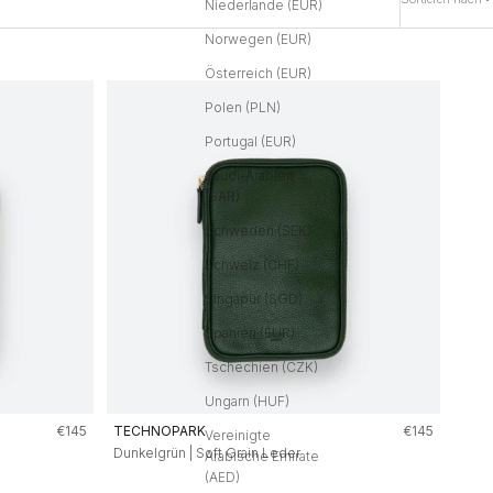
Niederlande (EUR)
Norwegen (EUR)
Österreich (EUR)
Polen (PLN)
Portugal (EUR)
Saudi-Arabien
(SAR)
Schweden (SEK)
Schweiz (CHF)
Singapur (SGD)
Spanien (EUR)
Tschechien (CZK)
Ungarn (HUF)
Angebot
Angebot
€145
TECHNOPARK
€145
Vereinigte
Dunkelgrün | Soft Grain Leder
Arabische Emirate
(AED)