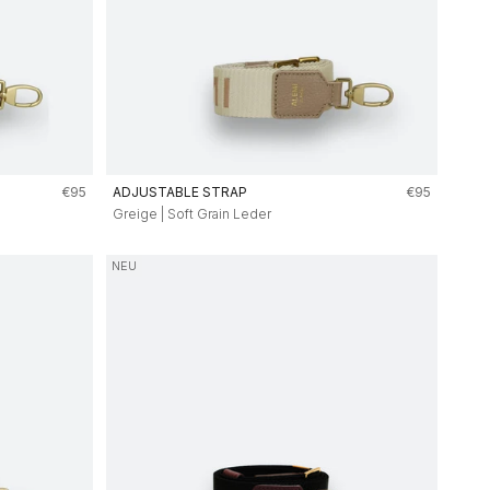
Angebot
Angebot
€95
ADJUSTABLE STRAP
€95
Greige | Soft Grain Leder
NEU