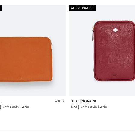
AUSVERKAUFT
Angebot
E
€160
TECHNOPARK
| Soft Grain Leder
Rot | Soft Grain Leder