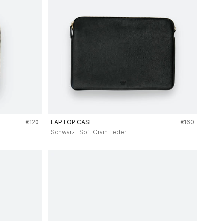
Angebot
Angebot
€120
LAPTOP CASE
€160
Schwarz | Soft Grain Leder